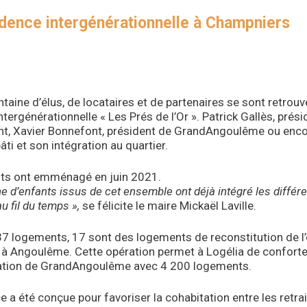
idence intergénérationnelle à Champniers
taine d’élus, de locataires et de partenaires se sont retrou
tergénérationnelle « Les Prés de l’Or ». Patrick Gallès, prési
, Xavier Bonnefont, président de GrandAngoulême ou encore
âti et son intégration au quartier.
nts ont emménagé en juin 2021.
ne d’enfants issus de cet ensemble ont déjà intégré les diffé
u fil du temps »,
se félicite le maire Mickaël Laville.
7 logements, 17 sont des logements de reconstitution de l’of
à Angoulême. Cette opération permet à Logélia de conforter 
ation de GrandAngoulême avec 4 200 logements.
e a été conçue pour favoriser la cohabitation entre les retrai