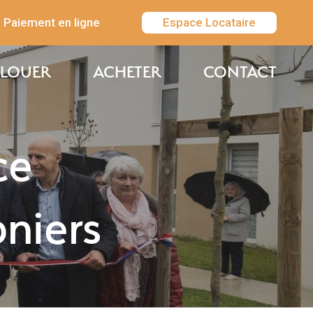
Paiement en ligne
Espace Locataire
LOUER
ACHETER
CONTACT
ce
niers