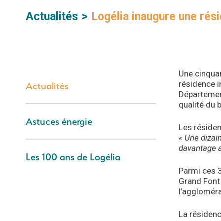
Actualités
Logélia inaugure une rés
Une cinquan
résidence in
Actualités
Département
qualité du b
Astuces énergie
Les réside
« Une dizai
davantage a
Les 100 ans de Logélia
Parmi ces 3
Grand Font 
l’agglomér
La résidenc