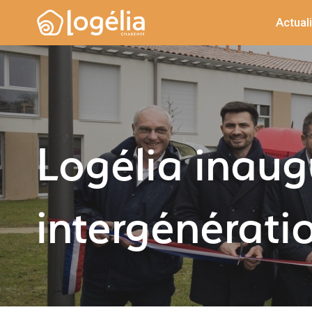
Actual
Logélia inaug
intergénérati