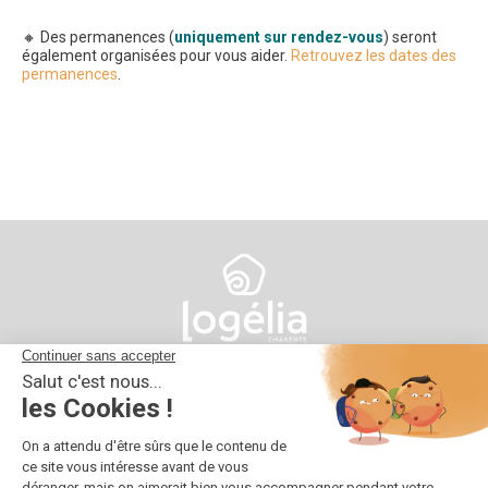
🔸 Des permanences (
uniquement sur rendez-vous
) seront
également organisées pour vous aider.
Retrouvez les dates des
permanences
.
10 impasse d'Austerlitz
16025 Angoulême
05 45 38 66 00
contact@logelia.fr