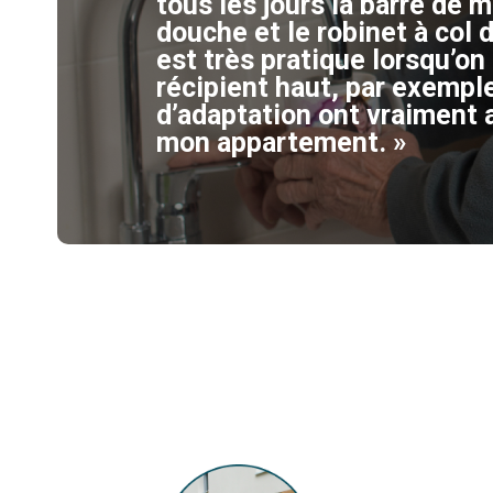
tous les jours la barre de 
douche et le robinet à col 
est très pratique lorsqu’on
récipient haut, par exempl
d’adaptation ont vraiment 
mon appartement. »