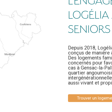
L’ENGAG
LOGÉLIA
SENIORS
Depuis 2018, Logéli
conçus de manière à 
Des logements fami
concernés pour favo
cas à Gensac-la-Pal
quartier angoumoisi
intergénérationnell
aussi vivant et pro
Trouver un logeme