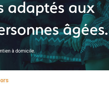
s adaptés aux
ersonnes âgées.
intien à domicile.
iors